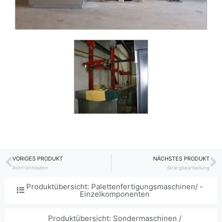
VORIGES PRODUKT
NÄCHSTES PRODUKT
Zurück
N
Rohrrichtstation
Strangbearbeitung
Produktübersicht: Palettenfertigungsmaschinen/ -
Einzelkomponenten
Produktübersicht: Sondermaschinen /