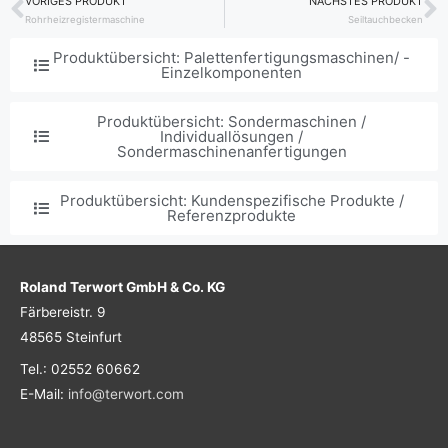
VORIGES PRODUKT
NÄCHSTES PRODUKT
Zurück
N
Rohrheizregistermaschine
Seiltauchbecken
Produktübersicht: Palettenfertigungsmaschinen/ -
Einzelkomponenten
Produktübersicht: Sondermaschinen /
Individuallösungen /
Sondermaschinenanfertigungen
Produktübersicht: Kundenspezifische Produkte /
Referenzprodukte
Roland Terwort GmbH & Co. KG
Färbereistr. 9
48565 Steinfurt
Tel.: 02552 60662
E-Mail:
info@terwort.com