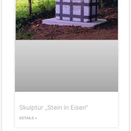
Skulptur „Stein in Eisen“
DETAILS »