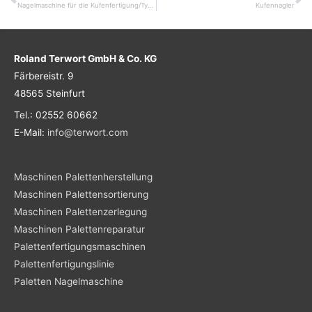
Zurück
N
Nagelmaschine für die Kufenfertigung/Typ Quer
Kufennagler
Roland Terwort GmbH & Co. KG
Färbereistr. 9
48565 Steinfurt
Tel.: 02552 60662
E-Mail:
info@terwort.com
Maschinen Palettenherstellung
Maschinen Palettensortierung
Maschinen Palettenzerlegung
Maschinen Palettenreparatur
Palettenfertigungsmaschinen
Palettenfertigungslinie
Paletten Nagelmaschine