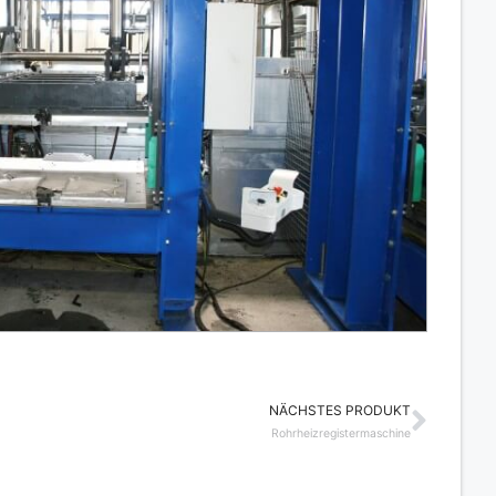
NÄCHSTES PRODUKT
Näch
Rohrheizregistermaschine