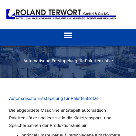
Zum
Inhalt
springen
Automatische Entstapelung für Palettenklötze
Automatische Entstapelung für Palettenklötze
Die abgebildete Maschine entstapelt automatisch
Palettenklötze und legt sie in die Klotztransport- und
Speicherbahnen der Produktionslinie ein.
optional umstellbar auf verschiedene Klotzformate