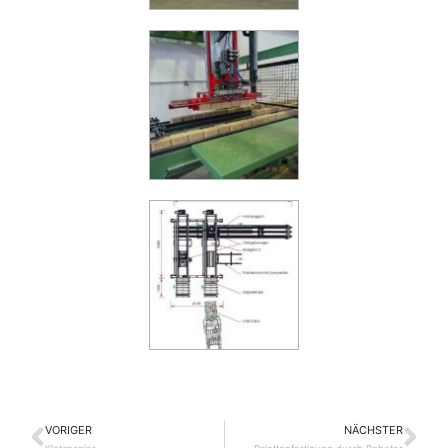
VORIGER
NÄCHSTER
Zurück
Nä